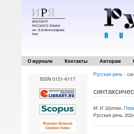
О журнале
Контакты
Авторам
Breadcrumbs
You
Русская речь
си
ISSN 0131-6117
are
here:
синтаксичес
М. И. Шутан
.
Пери
Русская речь. 2024