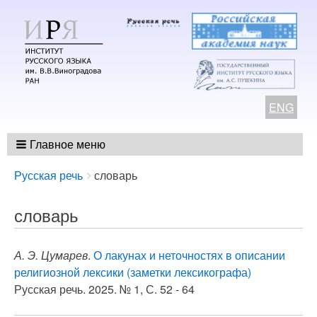
ENG
Главное меню
Breadcrumbs
You
Русская речь
словарь
are
here:
словарь
А. Э. Цумарев
.
О лакунах и неточностях в описании
религиозной лексики (заметки лексикографа)
Русская речь. 2025. № 1, С. 52 - 64