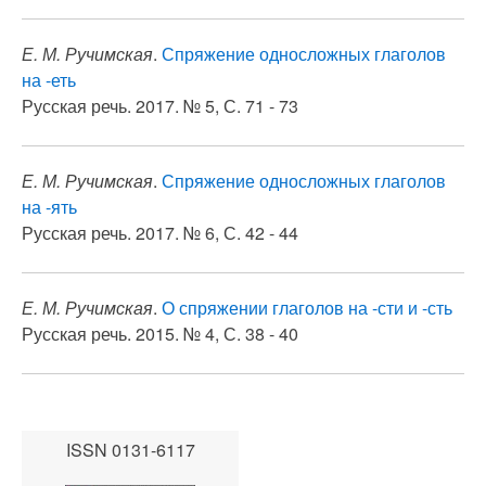
Е. М. Ручимская
.
Спряжение односложных глаголов
на -еть
Русская речь. 2017. № 5, С. 71 - 73
Е. М. Ручимская
.
Спряжение односложных глаголов
на -ять
Русская речь. 2017. № 6, С. 42 - 44
Е. М. Ручимская
.
О спряжении глаголов на -сти и -сть
Русская речь. 2015. № 4, С. 38 - 40
ISSN 0131-6117