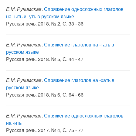
Е.М. Ручимская
.
Спряжение односложных глаголов
на -ыть и -уть в русском языке
Русская речь. 2018. № 2, С. 33 - 36
Е.М. Ручимская
.
Спряжение глаголов на -тать в
русском языке
Русская речь. 2018. № 5, С. 44 - 47
Е.М. Ручимская
.
Спряжение глаголов на -хать в
русском языке
Русская речь. 2018. № 6, С. 64 - 66
Е.М. Ручимская
.
Спряжение односложных глаголов
на -ить
Русская речь. 2017. № 4, С. 75 - 77