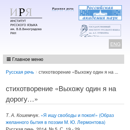
ENG
Главное меню
Breadcrumbs
You
Русская речь
стихотворение «Выхожу один я на ...
are
here:
стихотворение «Выхожу один я на
дорогу…»
Т. А. Кошемчук
.
«Я ищу свободы и покоя!» (Образ
желанного бытия в поэзии М. Ю. Лермонтова)
Русская речь. 2014. № 5, С. 19 - 29