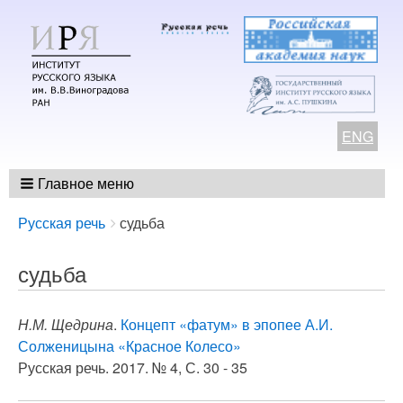
ENG
Главное меню
Breadcrumbs
You
Русская речь
судьба
are
here:
судьба
Н.М. Щедрина
.
Концепт «фатум» в эпопее А.И.
Солженицына «Красное Колесо»
Русская речь. 2017. № 4, С. 30 - 35