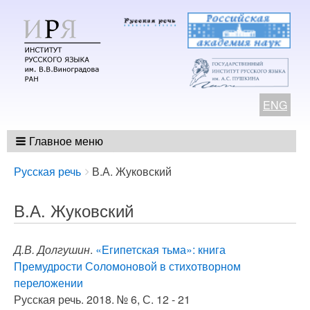
ENG
Главное меню
Breadcrumbs
You
Русская речь
В.А. Жуковский
are
here:
В.А. Жуковский
Д.В. Долгушин
.
«Египетская тьма»: книга
Премудрости Соломоновой в стихотворном
переложении
Русская речь. 2018. № 6, С. 12 - 21