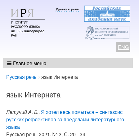
ENG
Главное меню
Breadcrumbs
You
Русская речь
язык Интернета
are
here:
язык Интернета
Летучий А. Б.
.
Я хотел весь помыться – синтаксис
русских рефлексивов за пределами литературного
языка
Русская речь. 2021. № 2, С. 20 - 34