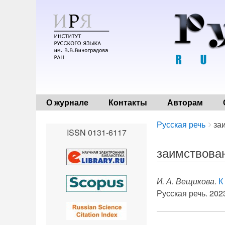
О журнале
Контакты
Авторам
Breadcrumbs
You
Русская речь
за
ISSN 0131-6117
are
here:
заимствова
И. А. Вещикова
.
К
Русская речь. 2023