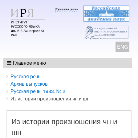
ENG
Главное меню
Breadcrumbs
You
Русская речь
are
Архив выпусков
here:
Русская речь. 1983. № 2
Из истории произношения чн и шн
Из истории произношения чн и
шн