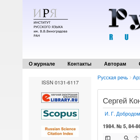
О журнале
Контакты
Авторам
Breadcrumbs
You
Русская речь
Ар
ISSN 0131-6117
are
here:
Сергей Ко
И. Г. Добродо
1984. № 5, 84-8