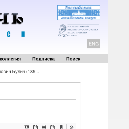
ENG
коллегия
Подписка
Поиск
ович Булич (185...