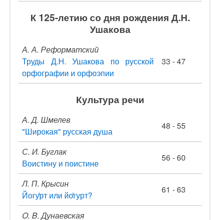
К 125-летию со дня рождения Д.Н.
Ушакова
А. А. Реформатский
Труды Д.Н. Ушакова по русской
33 - 47
орфографии и орфоэпии
Культура речи
А. Д. Шмелев
48 - 55
"Широкая" русская душа
С. И. Буглак
56 - 60
Воистину и поистине
Л. П. Крысин
61 - 63
Йогу̒рт или йо̒гурт?
O. B. Дунаевская