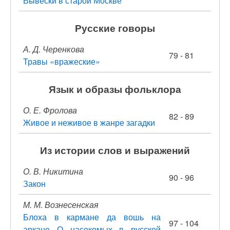
Вывески в старой Москве
Русские говоры
А. Д. Черенкова
79 - 81
Травы «вражеские»
Язык и образы фольклора
О. Е. Фролова
82 - 89
Живое и неживое в жанре загадки
Из истории слов и выражений
О. В. Никитина
90 - 96
Закон
М. М. Вознесенская
Блоха в кармане да вошь на
97 - 104
аркане О насекомых в русской