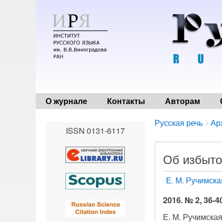
О журнале
Контакты
Авторам
Breadcrumbs
You
Русская речь
Ар
ISSN 0131-6117
are
here:
Об избыто
Е. М. Ручимска
2016. № 2, 36-4
Е. М. Ручимская