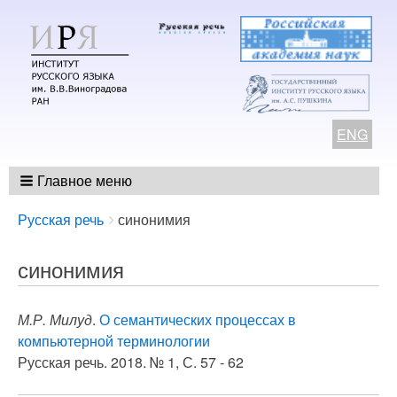
ENG
Главное меню
Breadcrumbs
You
Русская речь
синонимия
are
here:
синонимия
М.Р. Милуд
.
О семантических процессах в
компьютерной терминологии
Русская речь. 2018. № 1, С. 57 - 62