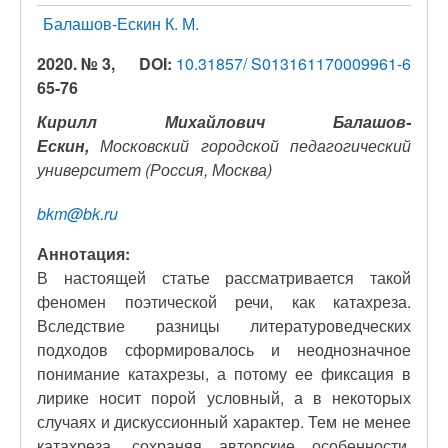
Балашов-Ескин К. М.
2020. № 3,
DOI:
10.31857/ S013161170009961-6
65-76
Кирилл Михайлович Балашов-
Ескин,
Московский городской педагогический
университет
(Россия, Москва)
bkm
@
bk
.
ru
Аннотация:
В настоящей статье рассматривается такой
феномен поэтической речи, как катахреза.
Вследствие разницы литературоведческих
подходов сформировалось и неоднозначное
понимание катахрезы, а потому ее фиксация в
лирике носит порой условный, а в некоторых
случаях и дискуссионный характер. Тем не менее
катахреза, сохраняя авторские особенности,