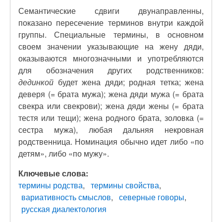
Семантические сдвиги двунаправленны,
показано пересечение терминов внутри каждой
группы. Специальные термины, в основном
своем значении указывающие на жену дяди,
оказываются многозначными и употребляются
для обозначения других родственников:
дединкой
будет жена дяди; родная тетка; жена
деверя (= брата мужа); жена дяди мужа (= брата
свекра или свекрови); жена дяди жены (= брата
тестя или тещи); жена родного брата, золовка (=
сестра мужа), любая дальняя некровная
родственница. Номинация обычно идет либо «по
детям», либо «по мужу».
Ключевые слова:
термины родства
термины свойства
вариативность смыслов
северные говоры
русская диалектология