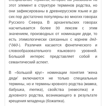
этот элемент в структуре терминов родства, но
они зафиксированы в древнерусском языке и до
сих пор достаточно популярны во многих говорах
Русского Севера. В архангельских говорах
насчитывается более 30 лексем с этим
значением, производных от номинации дяди, то
есть этимологически связанных с корнем
дяд-
(*
д
ě
д-
). Различия касаются фонетического и
словообразовательного языкового уровней.
Большой интерес представляет собой и
семантический аспект.
В «большой круг» номинации понятия ‘жена
дядиʼ
включаются не только специальные
термины
, но и термины кровного родства (
мамка
,
бабушка
,
тетка
)
, свойства (
невестка
) и
духовного родства, возникающего в результате
крещения младенца (
божатка
).