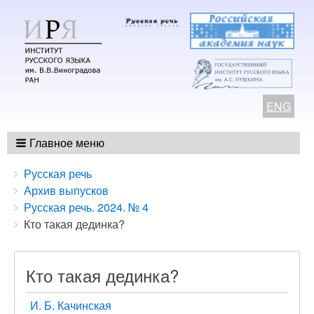
ENG
Главное меню
Breadcrumbs
You
Русская речь
are
Архив выпусков
here:
Русская речь. 2024. № 4
Кто такая дединка?
Кто такая дединка?
И. Б. Качинская