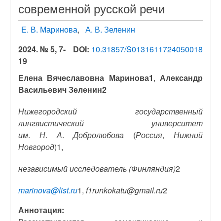
современной русской речи
Е. В. Маринова
А. В. Зеленин
2024. № 5, 7-
DOI:
10.31857/S0131611724050018
19
Елена Вячеславовна
Маринова1
,
Александр
Васильевич Зеленин2
Нижегородский
государственный
лингвистический
университет
им
.
Н
.
А
.
Добролюбова
(
Россия
,
Нижний
Новгород
)1,
независимый исследователь (Финляндия)
2
marinova@list.ru
1,
f1runkokatu@gmail.ru
2
Аннотация: