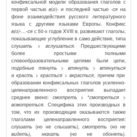
конфиксальной модели образования глаголов с
первой частью
в
(
о
)- и последней частью -
ся
на
фоне взаимодействия русского литературного
языка с другими языками Европы. Конфикс
в(о)‑…‑ся
с 50-х годов XVIII в. развивают глаголы,
показывающие углубление в само действие, типа
слушать
>
вслушаться
. Предшествующими
более простыми полными
словообразовательными цепями были цепи,
подобные
тянуть
>
втянуть
>
втянуться
и
красть > красться > вкрасться
, причем при
образовании конфиксальных глаголов усиленно-
целенаправленного восприятия выпадает
среднее звено:
смотреть
> *
смотреться
>
всмотреться.
Специфика этих производных в
том, что их производящие оказываются также
глаголами целенаправленного восприятия:
слушать
(но не
слышать
),
смотреть
(но не
видет
ь),
нюхать
(но не
обонять
).