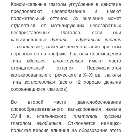
Конфиксальные глаголы углубления в действие
предполагают целеполагание и имеют
положительный оттенок. Их значение может
отдаляться от мотивирующих невозвратных
бесприставочных глаголов, если они
калькированные:
думать — вдуматься
,
читать
— вчитаться
, значение целеполагания при этом
переносится на конфикс. Глаголы перемещения
типа
вбиться, втолкнуться
имеют часто
отрицательный оттенок. Перечисляются
калькированные с греческого в X–XI вв. глаголы
типа
воплотиться
(всего 12 хорошо доныне
сохранившихся глаголов).
Во второй части даетсяобоснование
словообразовательного калькирования начала
XVIII в. итальянского
innamorarsi
русским
глаголом
влюбиться
. Отклоняется немецко-
польская версия влияния на образование этого