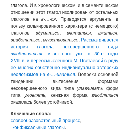
глагола. И в хронологическом, и в семантическом
отношении этот глагол изолирован от остальных
глаголов на
в‑
…
‑ся
. Приводятся аргументы в
пользу калькированного характера (с немецкого)
глаголов
вдуматься
,
вчитаться
,
вжиться
,
вработаться
,
вчувствоваться
.
Рассматривается
история глагола несовершенного вида
влюбливаться
, известного уже в 30-е годы
XVIII в. и переосмысленного М. Цветаевой в ряду
ее многих собственно индивидуально-авторских
неологизмов на
в‑…‑иваться
.
Вопреки основной
тенденции вытеснения формами
несовершенного вида типа
улавливать
форм
типа
уловлять
, книжная форма
влюбляться
оказалась более устойчивой.
Ключевые слова:
словообразовательный процесс
конфиксальные глаголы