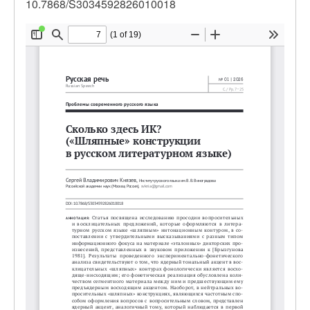
10.7868/S3034592826010018