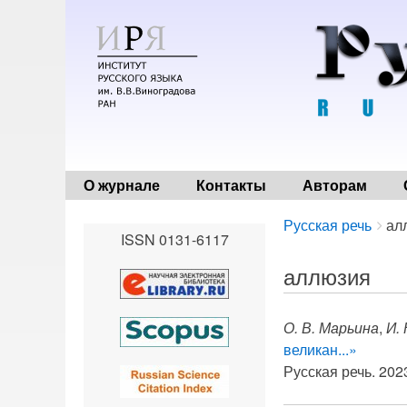
О журнале
Контакты
Авторам
Breadcrumbs
You
Русская речь
ал
ISSN 0131-6117
are
here:
аллюзия
О. В. Марьина
,
И.
великан...»
Русская речь. 2023