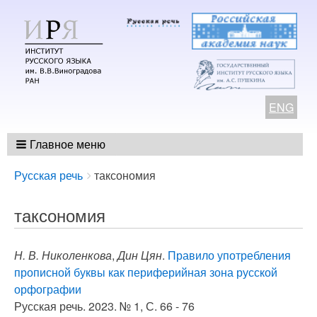
ENG
Главное меню
Breadcrumbs
You
Русская речь
таксономия
are
here:
таксономия
Н. В. Николенкова
,
Дин Цян
.
Правило употребления
прописной буквы как периферийная зона русской
орфографии
Русская речь. 2023. № 1, С. 66 - 76