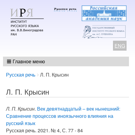
ENG
Главное меню
Breadcrumbs
You
Русская речь
Л. П. Крысин
are
here:
Л. П. Крысин
Л. П. Крысин
.
Век девятнадцатый – век нынешний:
Сравнение процессов иноязычного влияния на
русский язык
Русская речь. 2021. № 4, С. 77 - 84