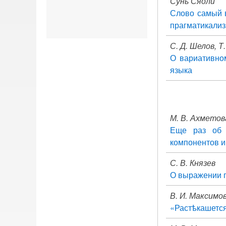
Сунь Сяоли
Слово самый в
прагматикализ
С. Д. Шелов, Т
О вариативном
языка
М. В. Ахметов
Еще раз об 
компонентов и
С. В. Князев
О выражении п
В. И. Максимо
«Растѣкашетс