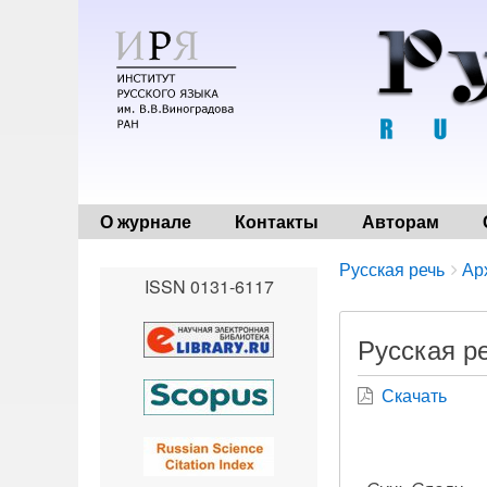
О журнале
Контакты
Авторам
Breadcrumbs
You
Русская речь
Ар
ISSN 0131-6117
are
here:
Русская р
Скачать