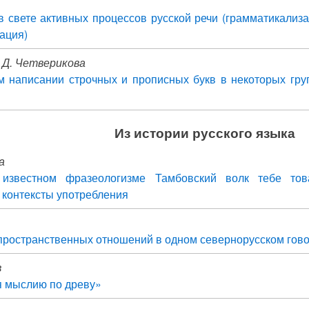
 свете активных процессов русской речи (грамматикализа
ация)
. Д. Четверикова
 написании строчных и прописных букв в некоторых груп
Из истории русского языка
а
известном фразеологизме Тамбовский волк тебе това
 контексты употребления
ространственных отношений в одном севернорусском гов
в
я мыслию по древу»